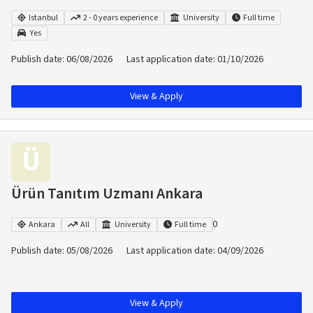
Istanbul
2 - 0 years experience
University
Full time
Yes
Publish date
:
06/08/2026
Last application date
:
01/10/2026
View & Apply
Ü
Ürün Tanıtım Uzmanı Ankara
0
Ankara
All
University
Full time
Publish date
:
05/08/2026
Last application date
:
04/09/2026
View & Apply