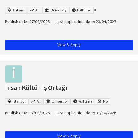
0
Ankara
All
University
Full time
Publish date
:
07/08/2026
Last application date
:
23/04/2027
View & Apply
İ
İnsan Kültür İş Ortağı
Istanbul
All
University
Full time
No
Publish date
:
07/08/2026
Last application date
:
31/10/2026
View & Apply