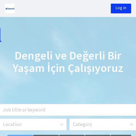
Log in
Dengeli ve Değerli Bir
Yaşam İçin Çalışıyoruz
Location
Category