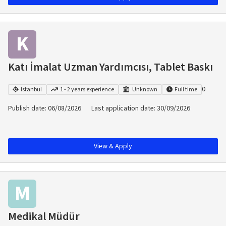
K
Katı İmalat Uzman Yardımcısı, Tablet Baskı
0
Istanbul
1 - 2 years experience
Unknown
Full time
Publish date
:
06/08/2026
Last application date
:
30/09/2026
View & Apply
M
Medikal Müdür