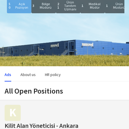
Ürün
5
Açık
Bölge
2
Medikal
Ürün
3
Tanıtım
1
1
0
Pozisyon
Müdürü
1
Müdür
Müdürü
Uzmanı
Ads
About us
HR policy
All Open Positions
K
Kilit Alan Yöneticisi - Ankara